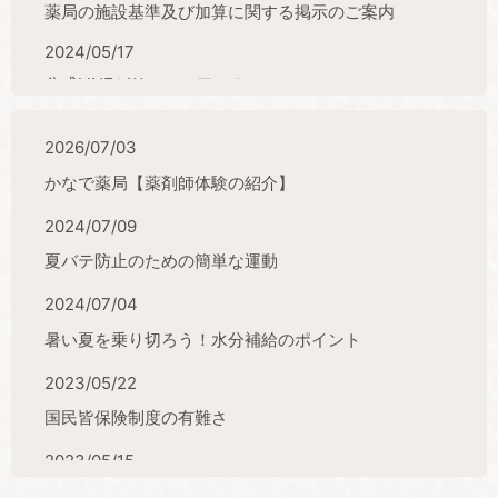
薬局の施設基準及び加算に関する掲示のご案内
2024/05/17
公式LINEがリニューアル！
2024/04/26
2026/07/03
医療ＤＸ推進体制整備について
かなで薬局【薬剤師体験の紹介】
2023/08/25
2024/07/09
夏休み恒例の薬剤師体験会を開催しました！
夏バテ防止のための簡単な運動
2023/04/02
医療情報・システム基盤整備体制について（更新）
2024/07/04
2022/10/13
暑い夏を乗り切ろう！水分補給のポイント
医療情報・システム基盤整備体制充実加算に関するお
2023/05/22
知らせ
国民皆保険制度の有難さ
2022/08/11
2023/05/15
新型コロナウイルス検査キットについて
朝起きたら突然耳鳴りが！